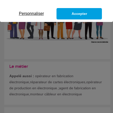
Formation certifiante
Personnaliser
Accepter
Le métier
Appelé aussi :
opérateur en fabrication
électronique,réparateur de cartes électroniques,opérateur
de production en électronique.;agent de fabrication en
électronique,monteur câbleur en électronique