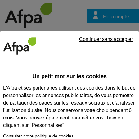
Mon compte
Trouver votre centre
Vos
Continuer sans accepter
questions
Accueil
Formation qualifiante
Agent de montage et de câblag
Un petit mot sur les cookies
AGENT DE MONTAGE ET DE
L'Afpa et ses partenaires utilisent des cookies dans le but de
CÂBLAGE EN ÉLECTRONIQUE
personnaliser les annonces publicitaires, de vous permettre
de partager des pages sur les réseaux sociaux et d'analyser
CODES
l'utilisation du site. Nous conservons votre choix pendant 6
mois. Vous pouvez également paramétrer vos choix en
cliquant sur "Personnaliser".
Eligible au CPF *
Consulter notre politique de cookies