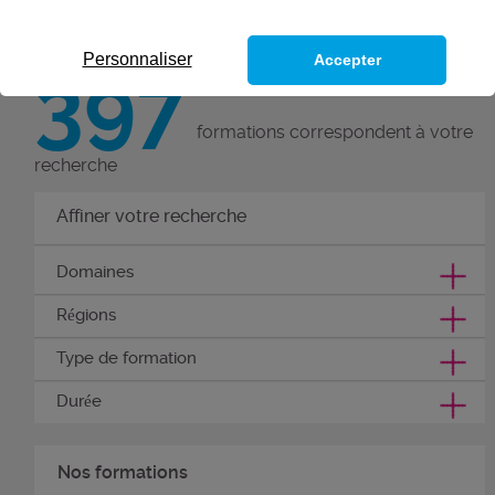
par une qualification reconnue.
Personnaliser
Accepter
397
formations correspondent à votre
recherche
Affiner votre recherche
Domaines
Régions
Type de formation
Durée
Nos formations