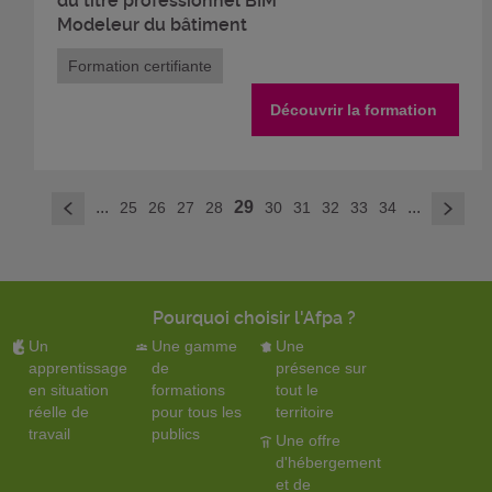
du titre professionnel BIM
Modeleur du bâtiment
Formation certifiante
Découvrir la formation
>
...
29
...
25
26
27
28
30
31
32
33
34
<
Pourquoi choisir l'Afpa ?
Un
Une gamme
Une
apprentissage
de
présence sur
en situation
formations
tout le
réelle de
pour tous les
territoire
travail
publics
Une offre
d'hébergement
et de