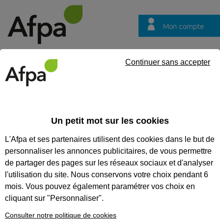
Mon compte
Trouver votre centre
Vos
Continuer sans accepter
questions
Accueil
Formation certifiante
NOS FORMATIONS
Un petit mot sur les cookies
CERTIFIANTES
L'Afpa et ses partenaires utilisent des cookies dans le but de
personnaliser les annonces publicitaires, de vous permettre
Nos formations
certifiantes
de partager des pages sur les réseaux sociaux et d'analyser
l'utilisation du site. Nous conservons votre choix pendant 6
Découvrez un métier, débutez un
parcours professionnel, accédez à
mois. Vous pouvez également paramétrer vos choix en
un premier niveau d’employabilité
cliquant sur "Personnaliser".
grâce à nos 120 modules. Avec
l’Afpa, valorisez votre expérience
Consulter notre politique de cookies