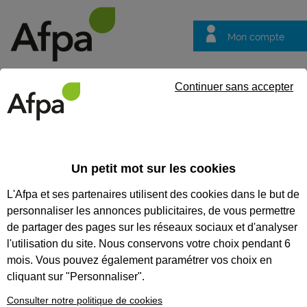
Mon compte
Trouver votre centre
Vos
Continuer sans accepter
questions
Accueil
Vos questions
VOS QUESTIONS
Un petit mot sur les cookies
L'Afpa et ses partenaires utilisent des cookies dans le but de
personnaliser les annonces publicitaires, de vous permettre
de partager des pages sur les réseaux sociaux et d'analyser
Recherches populaires :
Conseiller
Emploi
Formation
l'utilisation du site. Nous conservons votre choix pendant 6
mois. Vous pouvez également paramétrer vos choix en
cliquant sur "Personnaliser".
Je suis un particulier
Consulter notre politique de cookies