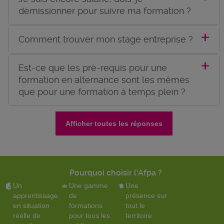
démissionner pour suivre ma formation ?
Comment trouver mon stage entreprise ?
Est-ce que les pré-requis pour une
formation en alternance sont les mêmes
que pour une formation à temps plein ?
Afficher toutes les réponses
Pourquoi choisir l'Afpa ?
Un
Une gamme
Une
apprentissage
de
présence sur
en situation
formations
tout le
réelle de
pour tous les
territoire