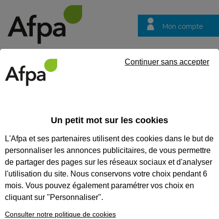
Mon compte
Trouver votre centre
Vos
Continuer sans accepter
questions
Accueil
Vos questions
VOS QUESTIONS
Un petit mot sur les cookies
L'Afpa et ses partenaires utilisent des cookies dans le but de
personnaliser les annonces publicitaires, de vous permettre
de partager des pages sur les réseaux sociaux et d'analyser
Recherches populaires :
Conseiller
Emploi
Formation
l'utilisation du site. Nous conservons votre choix pendant 6
mois. Vous pouvez également paramétrer vos choix en
cliquant sur "Personnaliser".
Je suis un particulier
Consulter notre politique de cookies