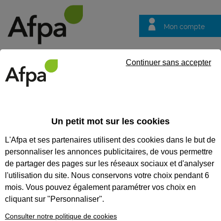
Mon compte
Trouver votre centre
Vos
Continuer sans accepter
questions
Accueil
Vos questions
VOS QUESTIONS
Un petit mot sur les cookies
L'Afpa et ses partenaires utilisent des cookies dans le but de
personnaliser les annonces publicitaires, de vous permettre
de partager des pages sur les réseaux sociaux et d'analyser
Recherches populaires :
Conseiller
Emploi
Formation
l'utilisation du site. Nous conservons votre choix pendant 6
mois. Vous pouvez également paramétrer vos choix en
cliquant sur "Personnaliser".
Je suis un particulier
Consulter notre politique de cookies