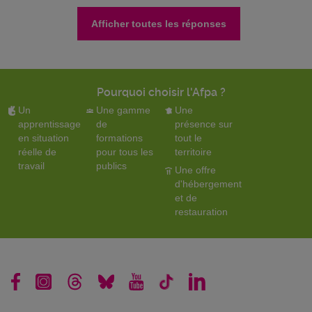
Afficher toutes les réponses
Pourquoi choisir l'Afpa ?
Un
Une gamme
Une
apprentissage
de
présence sur
en situation
formations
tout le
réelle de
pour tous les
territoire
travail
publics
Une offre
d'hébergement
et de
restauration