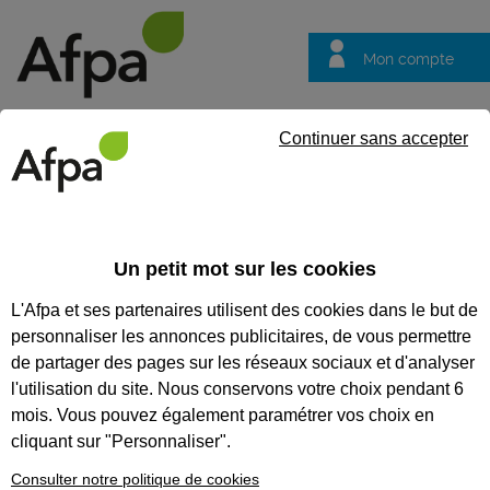
Mon compte
Trouver votre centre
Vos
Continuer sans accepter
questions
Accueil
Vos questions
VOS QUESTIONS
Un petit mot sur les cookies
L'Afpa et ses partenaires utilisent des cookies dans le but de
personnaliser les annonces publicitaires, de vous permettre
de partager des pages sur les réseaux sociaux et d'analyser
Recherches populaires :
Conseiller
Emploi
Formation
l'utilisation du site. Nous conservons votre choix pendant 6
mois. Vous pouvez également paramétrer vos choix en
cliquant sur "Personnaliser".
Je suis un particulier
Consulter notre politique de cookies