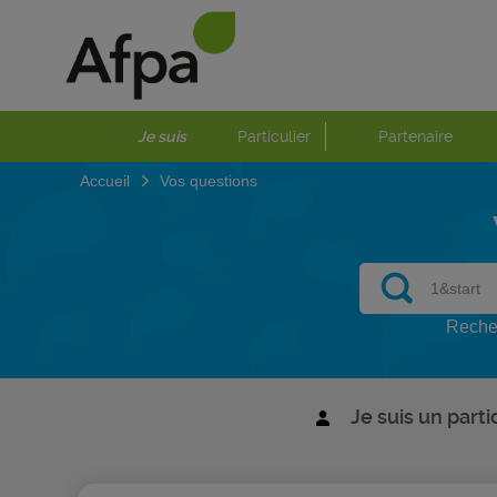
Je suis
Particulier
Partenaire
Accueil
Vos questions
Recher
Je suis un parti