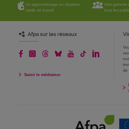
Un apprentissage en situation
Une gamme d
réelle de travail
tous les publi
Afpa sur les réseaux
Vi
Vou
res
nos
imm
de 
Saisir le médiateur