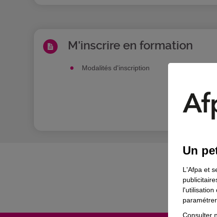
M'inscrire en formation
Modalités d'inscription
En sav
Un pet
L'Afpa et s
publicitair
l'utilisati
paramétrer 
Consulter n