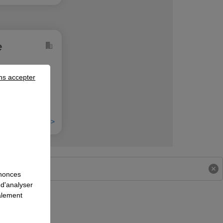
e
ns accepter
En savoir plus >
nnonces
 d'analyser
galement