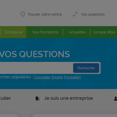
Trouver votre centre
Vos questions
Entreprise
Nos formations
Actualités
Groupe Afpa
VOS QUESTIONS
ches populaires :
Conseiller
Emploi
Formation
culier
Je suis une entreprise