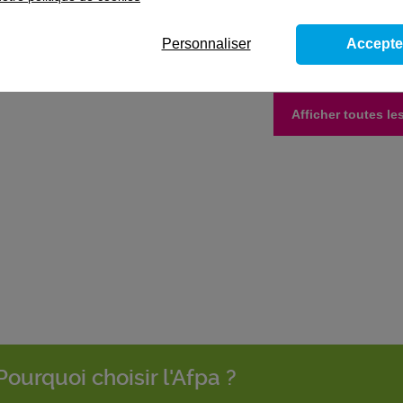
sultats
Personnaliser
Accepte
je droit à des congés pendant ma formation en altern
Afficher toutes l
Pourquoi choisir l'Afpa ?