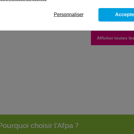
sultats
Personnaliser
Accepte
suis démissionnaire, puis je m'inscrire en formation ?
Afficher toutes l
Pourquoi choisir l'Afpa ?