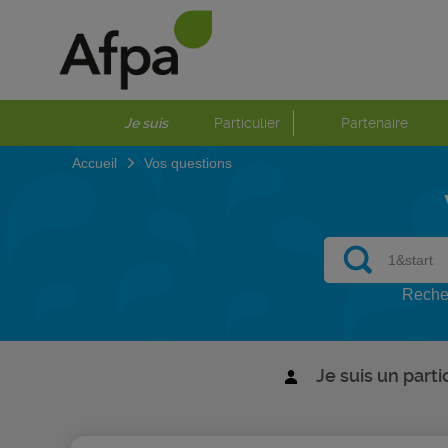
Je suis
Particulier
Partenaire
Accueil
Vos questions
Recher
Je suis un parti