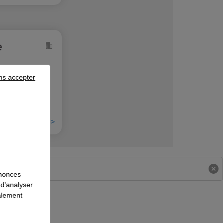
e
ns accepter
En savoir plus >
nnonces
 d'analyser
galement