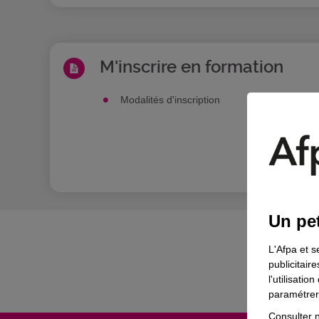
M'inscrire en formation
Modalités d'inscription
En sav
Un pet
L'Afpa et s
publicitair
l'utilisati
paramétrer 
Consulter n