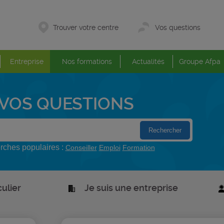
Trouver votre centre
Vos questions
Entreprise
Nos formations
Actualités
Groupe Afpa
VOS QUESTIONS
ches populaires :
Conseiller
Emploi
Formation
culier
Je suis une entreprise