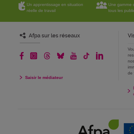
Un apprentissage en situation
Une gamme d
réelle de travail
tous les publi
Afpa sur les réseaux
Vi
Vou
res
nos
imm
de 
Saisir le médiateur