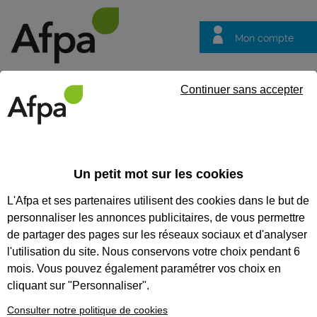
Mon compte
Trouver votre centre
Vos
Continuer sans accepter
questions
Accueil
Vos questions
VOS QUESTIONS
Un petit mot sur les cookies
L'Afpa et ses partenaires utilisent des cookies dans le but de
personnaliser les annonces publicitaires, de vous permettre
de partager des pages sur les réseaux sociaux et d'analyser
Recherches populaires :
Conseiller
Emploi
Formation
l'utilisation du site. Nous conservons votre choix pendant 6
mois. Vous pouvez également paramétrer vos choix en
cliquant sur "Personnaliser".
Je suis un particulier
Consulter notre politique de cookies