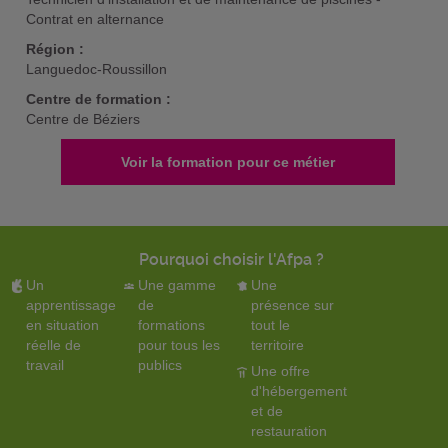
Contrat en alternance
Région :
Languedoc-Roussillon
Centre de formation :
Centre de Béziers
Voir la formation pour ce métier
Pourquoi choisir l'Afpa ?
Un
Une gamme
Une
apprentissage
de
présence sur
en situation
formations
tout le
réelle de
pour tous les
territoire
travail
publics
Une offre
d'hébergement
et de
restauration