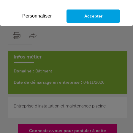
1
poste
Personnaliser
Accepter
Infos métier
Domaine :
Bâtiment
Date de démarrage en entreprise :
04/11/2026
Entreprise d'installation et maintenance piscine
Connectez-vous pour postuler à cette