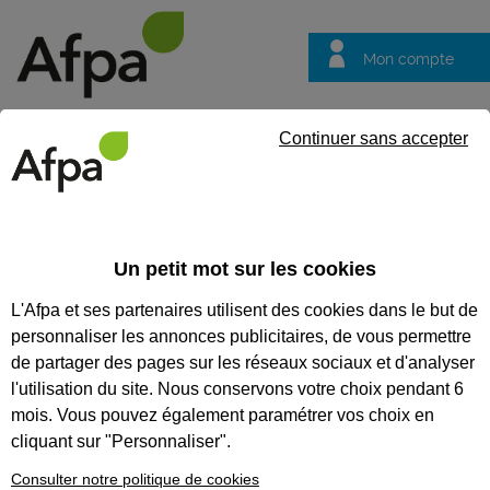
Mon compte
Trouver votre centre
Vos
Continuer sans accepter
questions
Accueil
Contrat en alternance
Technicien d'installation et d
Un petit mot sur les cookies
REF : 1143610
L'Afpa et ses partenaires utilisent des cookies dans le but de
Contrat d'apprentissage
personnaliser les annonces publicitaires, de vous permettre
de partager des pages sur les réseaux sociaux et d'analyser
Technicien d'installation et de
l'utilisation du site. Nous conservons votre choix pendant 6
maintenance de piscines à
mois. Vous pouvez également paramétrer vos choix en
Lieuran-lès-Béziers (34)
cliquant sur "Personnaliser".
Consulter notre politique de cookies
Occitanie
Publiée le 04/06/2026