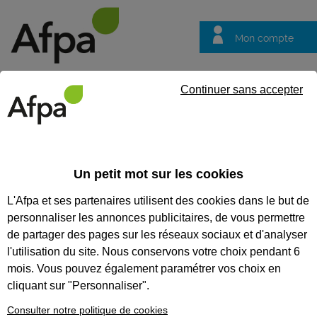
Mon compte
Trouver votre centre
Vos
Continuer sans accepter
questions
Accueil
Contrat en alternance
Plaquiste
Un petit mot sur les cookies
REF : 0542658
L'Afpa et ses partenaires utilisent des cookies dans le but de
Contrat de professionnalisation
personnaliser les annonces publicitaires, de vous permettre
de partager des pages sur les réseaux sociaux et d'analyser
Plaquiste
l'utilisation du site. Nous conservons votre choix pendant 6
mois. Vous pouvez également paramétrer vos choix en
Bretagne
Publiée le 24/03/2026
cliquant sur "Personnaliser".
1
poste
Consulter notre politique de cookies