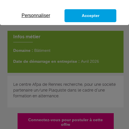
Personnaliser
Accepter
Infos métier
Domaine :
Bâtiment
Date de démarrage en entreprise :
Avril 2026
Le centre Afpa de Rennes recherche, pour une société
partenaire un/une Plaquiste dans le cadre d'une
formation en alternance.
Connectez-vous pour postuler à cette
offre