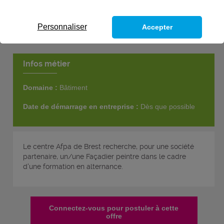
Personnaliser
Accepter
Infos métier
Domaine :
Bâtiment
Date de démarrage en entreprise :
Dès que possible
Le centre Afpa de Brest recherche, pour une société
partenaire, un/une Façadier peintre dans le cadre
d'une formation en alternance.
Connectez-vous pour postuler à cette
offre