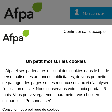
Mon compte
Trouver votre centre
Vos
Continuer sans accepter
questions
Accueil
Contrat en alternance
Façadier peintre
Un petit mot sur les cookies
REF : 0541295
L'Afpa et ses partenaires utilisent des cookies dans le but de
Contrat d'apprentissage
personnaliser les annonces publicitaires, de vous permettre
de partager des pages sur les réseaux sociaux et d'analyser
Façadier peintre
l'utilisation du site. Nous conservons votre choix pendant 6
mois. Vous pouvez également paramétrer vos choix en
Bretagne
Publiée le 19/01/2026
cliquant sur "Personnaliser".
1
poste
Consulter notre politique de cookies