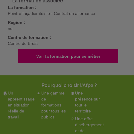
La formation associée
La formation :
Peintre façadier itéiste - Contrat en alternance
Région :
null
Centre de formation :
Centre de Brest
Voir la formation pour ce métier
Pourquoi choisir l'Afpa ?
Un
Une gamme
Une
apprentissage
de
présence sur
en situation
formations
tout le
réelle de
pour tous les
territoire
travail
publics
Une offre
d'hébergement
et de