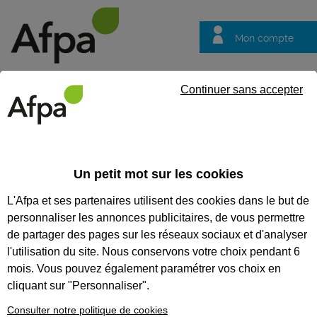
Mon compte
Trouver votre centre
Vos
Continuer sans accepter
questions
Accueil
Contrat en alternance
Electricien d'équipement du b
Un petit mot sur les cookies
REF : 2144319
L'Afpa et ses partenaires utilisent des cookies dans le but de
Contrat d'apprentissage
personnaliser les annonces publicitaires, de vous permettre
de partager des pages sur les réseaux sociaux et d'analyser
Electricien d'équipement du
l'utilisation du site. Nous conservons votre choix pendant 6
bâtiment en alternance à Gap
mois. Vous pouvez également paramétrer vos choix en
cliquant sur "Personnaliser".
Provence-Alpes-Côte d'Azur
Publiée le 16/07/2026
Consulter notre politique de cookies