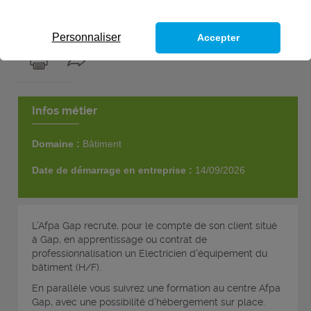
2
postes
Personnaliser
Accepter
Infos métier
Domaine :
Bâtiment
Date de démarrage en entreprise :
14/09/2026
L’Afpa Gap recrute, pour le compte de son client situé
à Gap, en apprentissage ou contrat de
professionnalisation un Electricien d'équipement du
bâtiment (H/F).
En parallèle vous suivrez une formation au centre Afpa
Gap, avec une possibilité d’hébergement sur place.