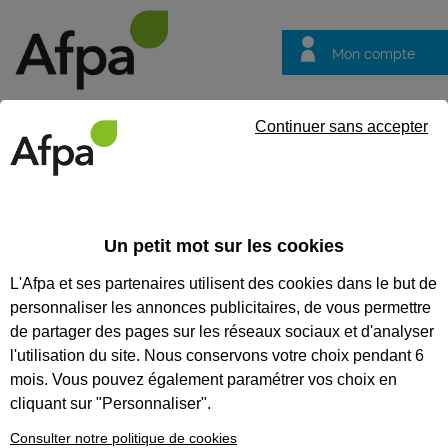
Mon compte
Trouver votre centre
Vos
Continuer sans accepter
questions
Accueil
Contrat en alternance
Couvreur(euse)-Zingueur(euse
Un petit mot sur les cookies
REF : 1643653
L'Afpa et ses partenaires utilisent des cookies dans le but de
Contrat d'apprentissage
personnaliser les annonces publicitaires, de vous permettre
de partager des pages sur les réseaux sociaux et d'analyser
Couvreur(euse)-
l'utilisation du site. Nous conservons votre choix pendant 6
Zingueur(euse) - Marcey les
mois. Vous pouvez également paramétrer vos choix en
Grèves
cliquant sur "Personnaliser".
Consulter notre politique de cookies
Normandie
Publiée le 12/05/2026