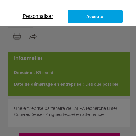
1
poste
Personnaliser
Accepter
Infos métier
Domaine :
Bâtiment
Date de démarrage en entreprise :
Dès que possible
Une entreprise partenaire de l’AFPA recherche un(e)
Couvreur(euse)-Zingueur(euse) en alternance.