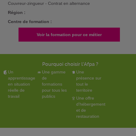
Couvreur-zingueur - Contrat en alternance
Région :
Centre de formation :
Voir la formation pour ce métier
Pourquoi choisir l'Afpa ?
Un
Une gamme
Une
apprentissage
de
présence sur
en situation
formations
tout le
réelle de
pour tous les
territoire
travail
publics
Une offre
d'hébergement
et de
restauration