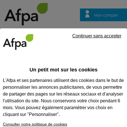
Mon compte
Trouver votre centre
Vos
Continuer sans accepter
questions
Accueil
Contrat en alternance
Agent de Maintenance des Bât
Un petit mot sur les cookies
REF : 1142882
L'Afpa et ses partenaires utilisent des cookies dans le but de
Contrat d'apprentissage
personnaliser les annonces publicitaires, de vous permettre
de partager des pages sur les réseaux sociaux et d'analyser
Agent de Maintenance des
l'utilisation du site. Nous conservons votre choix pendant 6
Bâtiments à Sauvian 34 H/F
mois. Vous pouvez également paramétrer vos choix en
cliquant sur "Personnaliser".
Occitanie
Publiée le 09/04/2026
Consulter notre politique de cookies