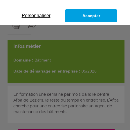
1
poste
Personnaliser
Accepter
Infos métier
Domaine :
Bâtiment
Date de démarrage en entreprise :
05/2026
En formation une semaine par mois dans le centre
Afpa de Béziers, le reste du temps en entreprise. L'Afpa
cherche pour une entreprise partenaire un Agent de
maintenance des bâtiments.