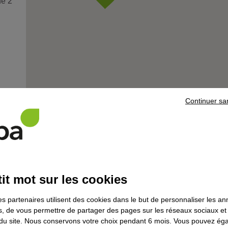
ne 2
Continuer sa
centre
L'actu
it mot sur les cookies
Découvrez les offres de contra
en alternance dont la formatio
es partenaires utilisent des cookies dans le but de personnaliser les a
sonne
assurée par l'Afpa en Occitani
es, de vous permettre de partager des pages sur les réseaux sociaux et
on du site. Nous conservons votre choix pendant 6 mois. Vous pouvez é