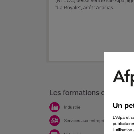
(NTECC) desservent le site Afpa, lig
"La Royale", arrêt : Acacias
Les formations de votre 
Un pet
Industrie
L'Afpa et s
Services aux entreprises et à la per
publicitair
l'utilisati