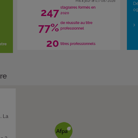
Mis à jour le 07/08/2026
Dé
stagiaires formés en
247
09
2020
de réussite au titre
77%
professionnel
20
ntre
titres professionnels
re
e. La