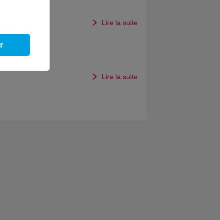
ers
Lire la suite
r
e du
ges
Lire la suite