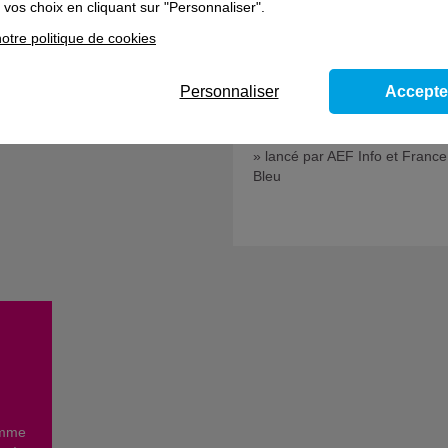
vos choix en cliquant sur "Personnaliser".
Les Gaz'elles - Trophées Méti
otre politique de cookies
Pour Elles
Personnaliser
Accepte
e
L'Afpa Occitanie est partenair
« Challenge Alternance et Sta
» lancé par AEF Info et France
Bleu
omme