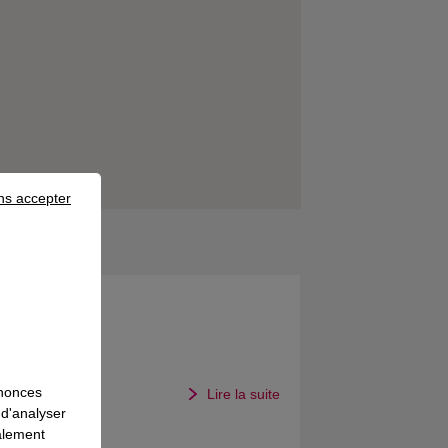
ns accepter
ts
n est
nnonces
Lire la suite
e
 d'analyser
galement