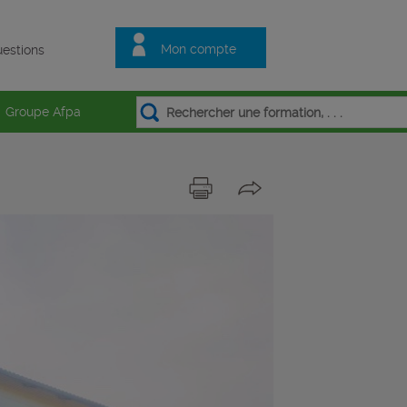
Mon compte
estions
Groupe Afpa