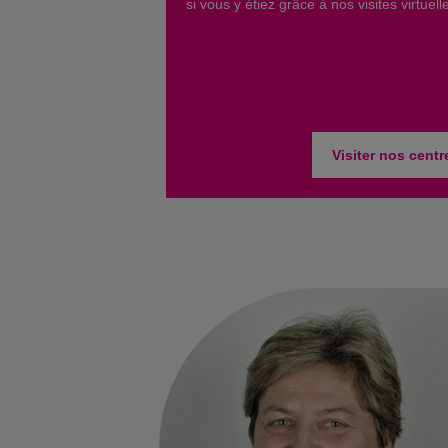
si vous y étiez grâce à nos visites virtuell
Visiter nos centr