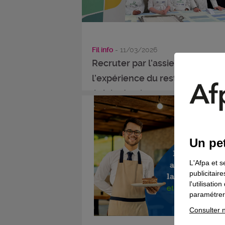
Fil info
- 11/03/2026
Recruter par l’assiette :
l’expérience du restaurant
éphémère à ...
Un pet
L'Afpa et s
publicitair
l'utilisati
paramétrer 
Consulter n