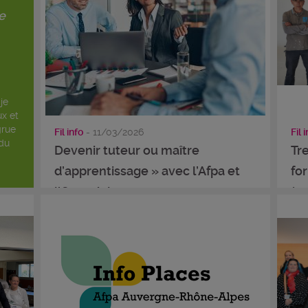
e
je
x et
grue
Fil info
- 11/03/2026
Fil 
 du
Devenir tuteur ou maître
Tre
d’apprentissage » avec l’Afpa et
fo
l’Opco Atlas
à ..