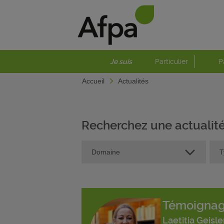
Je suis
Particulier
P
Accueil
Actualités
Recherchez une actualit
Témoigna
Laetitia Geisle