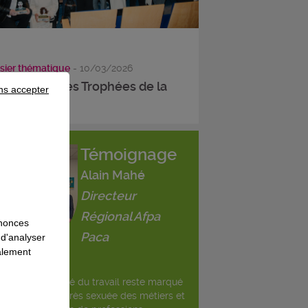
sier thématique
- 10/03/2026
s lauréats des Trophées de la
ns accepter
ité des ...
Témoignage
Alain Mahé
Directeur
Régional Afpa
nnonces
Paca
 d'analyser
galement
rance, le marché du travail reste marqué
une répartition très sexuée des métiers et