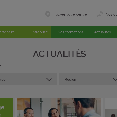
Trouver votre centre
Vos qu
artenaire
Entreprise
Nos formations
Actualités
ACTUALITÉS
é
ge
r