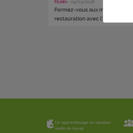
Fil info
- 09/03/2026
Formez-vous aux métiers de la
restauration avec l'Afpa ...
Un apprentissage en situation
réelle de travail