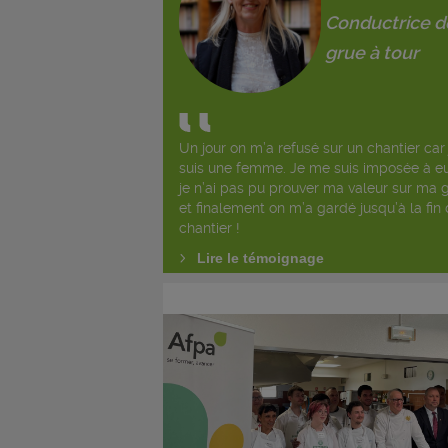
Conductrice d
grue à tour
Un jour on m’a refusé sur un chantier car 
suis une femme. Je me suis imposée à eu
je n’ai pas pu prouver ma valeur sur ma 
et finalement on m’a gardé jusqu’à la fin
chantier !
Lire le témoignage