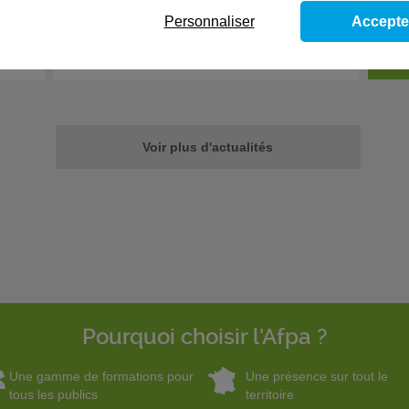
une 
Fil info
- 09/03/2026
réel
Personnaliser
Accepte
Mixité des métiers : 4 parcours
L
inspirants récompensés
Voir plus d'actualités
Pourquoi choisir l'Afpa ?
Une gamme de formations pour
Une présence sur tout le
tous les publics
territoire