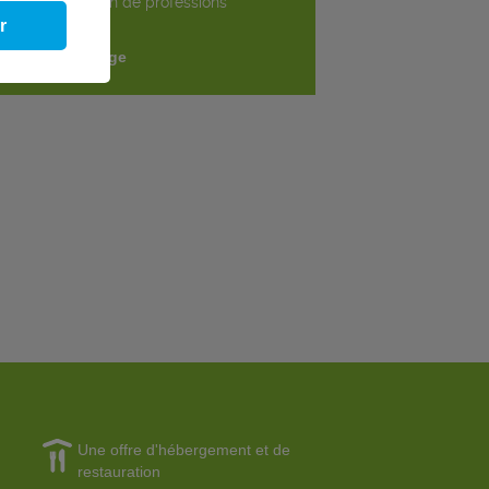
faible proportion de professions
lement mixtes.
r
ire le témoignage
Une offre d'hébergement et de
restauration