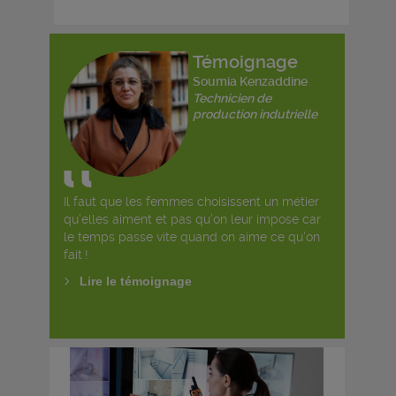
Témoignage
Soumia Kenzaddine
Technicien de
production indutrielle
Il faut que les femmes choisissent un métier
qu’elles aiment et pas qu’on leur impose car
le temps passe vite quand on aime ce qu’on
fait !
Lire le témoignage