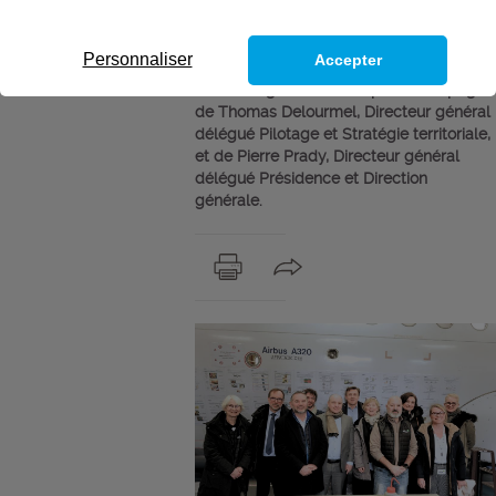
Pays de la Loire
Le jeudi 22 janvier 2026, le centre Afpa de
Personnaliser
Accepter
Saint-Nazaire a accueilli Michaël Ohier,
Directeur général de l’Afpa, accompagné
de Thomas Delourmel, Directeur général
délégué Pilotage et Stratégie territoriale,
et de Pierre Prady, Directeur général
délégué Présidence et Direction
générale.