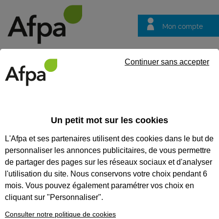
Mon compte
Trouver votre centre
Vos
Continuer sans accepter
questions
Accueil
Actualités
Visite de la Direction Générale à St-Nazair
Un petit mot sur les cookies
Fil info
28/01/2026
L'Afpa et ses partenaires utilisent des cookies dans le but de
Visite de la
personnaliser les annonces publicitaires, de vous permettre
Direction Générale
de partager des pages sur les réseaux sociaux et d'analyser
à St-Nazaire : une
l'utilisation du site. Nous conservons votre choix pendant 6
mois. Vous pouvez également paramétrer vos choix en
mise en lumière des
cliquant sur "Personnaliser".
savoir-faire Afpa en
Consulter notre politique de cookies