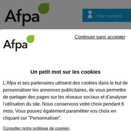
Mon compte
Trouver votre centre
Vos
Continuer sans accepter
questions
Accueil
Actualités
Le Village des partages, un projet collectif
Un petit mot sur les cookies
Fil info
06/01/2026
L'Afpa et ses partenaires utilisent des cookies dans le but de
Le Village des
personnaliser les annonces publicitaires, de vous permettre
partages, un projet
de partager des pages sur les réseaux sociaux et d'analyser
collectif au service
l'utilisation du site. Nous conservons votre choix pendant 6
mois. Vous pouvez également paramétrer vos choix en
des talents et du
cliquant sur "Personnaliser".
lien humain
Consulter notre politique de cookies