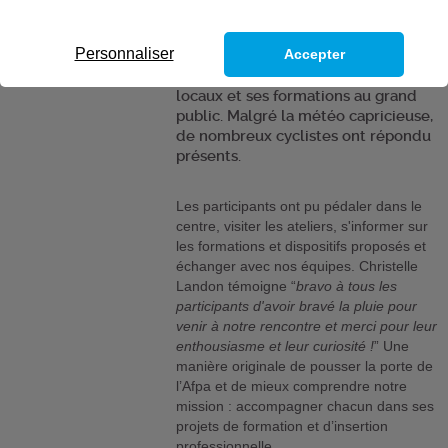
L'Afpa Bourges a eu le plaisir
Personnaliser
Accepter
d’accueillir le Vélo Tour, une belle
occasion de faire découvrir ses
locaux et ses formations au grand
public. Malgré la météo capricieuse,
de nombreux cyclistes ont répondu
présents.
Les participants ont pu pédaler dans le
centre, visiter les ateliers, s'informer sur
les formations et dispositifs proposés et
échanger avec nos équipes. Christelle
Landon témoigne “
bravo à tous les
participants d'avoir bravé la pluie pour
venir à notre rencontre et merci pour leur
enthousiasme et leur curiosité !
” Une
manière originale de pousser la porte de
l’Afpa et de mieux comprendre notre
mission : accompagner chacun dans ses
projets de formation et d’insertion
professionnelle.