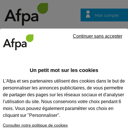
Mon compte
Trouver votre centre
Vos
Continuer sans accepter
questions
Accueil
Actualités
Quand le Vélo Tour fait étape à l’Afpa Bou
Un petit mot sur les cookies
Fil info
30/09/2025
L'Afpa et ses partenaires utilisent des cookies dans le but de
Quand le Vélo Tour
personnaliser les annonces publicitaires, de vous permettre
fait étape à l’Afpa
de partager des pages sur les réseaux sociaux et d'analyser
Bourges
l'utilisation du site. Nous conservons votre choix pendant 6
mois. Vous pouvez également paramétrer vos choix en
cliquant sur "Personnaliser".
Consulter notre politique de cookies