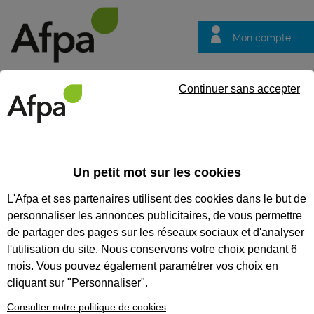
Mon compte
Trouver votre centre
Vos
Continuer sans accepter
questions
Accueil
Formation
Nos formations parcours alternance
U
Un petit mot sur les cookies
Nos formations parcours
L'Afpa et ses partenaires utilisent des cookies dans le but de
alternance
personnaliser les annonces publicitaires, de vous permettre
Un
de partager des pages sur les réseaux sociaux et d'analyser
accompagnement
l'utilisation du site. Nous conservons votre choix pendant 6
tout au long de
mois. Vous pouvez également paramétrer vos choix en
cliquant sur "Personnaliser".
votre contrat en
Consulter notre politique de cookies