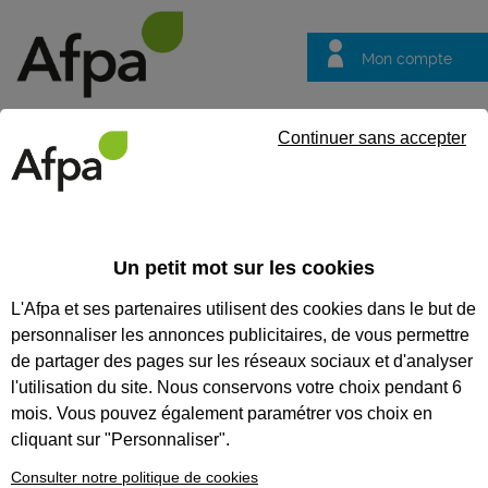
Mon compte
Trouver votre centre
Vos
Continuer sans accepter
questions
Accueil
Actualités
De la théorie à la pratique : une expérienc
Un petit mot sur les cookies
Fil info
10/04/2026
L'Afpa et ses partenaires utilisent des cookies dans le but de
De la théorie à la
personnaliser les annonces publicitaires, de vous permettre
pratique : une
de partager des pages sur les réseaux sociaux et d'analyser
expérience
l'utilisation du site. Nous conservons votre choix pendant 6
mois. Vous pouvez également paramétrer vos choix en
enrichissante pour
cliquant sur "Personnaliser".
les stagiaires Declic
Consulter notre politique de cookies