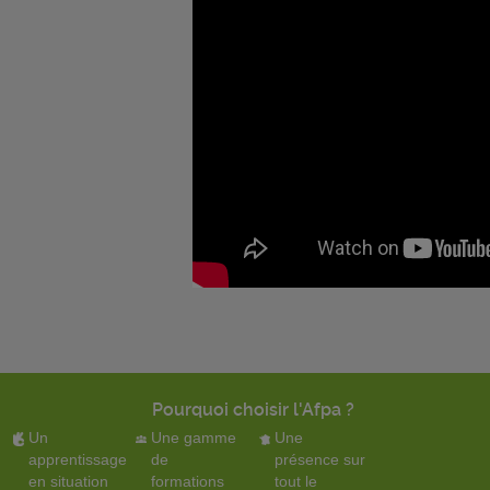
Pourquoi choisir l'Afpa ?
Un
Une gamme
Une
apprentissage
de
présence sur
en situation
formations
tout le