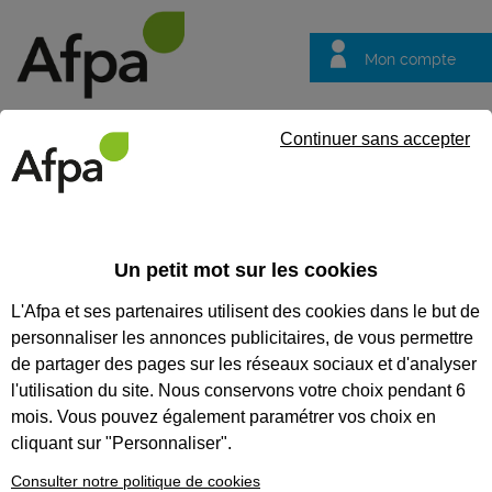
Mon compte
Trouver votre centre
Vos
Continuer sans accepter
questions
Accueil
Actualités
Témoignage de Céline : Une reconversion r
!
Un petit mot sur les cookies
Fil info
15/05/2023
L'Afpa et ses partenaires utilisent des cookies dans le but de
personnaliser les annonces publicitaires, de vous permettre
Témoignage de
de partager des pages sur les réseaux sociaux et d'analyser
Céline : Une
l'utilisation du site. Nous conservons votre choix pendant 6
reconversion
mois. Vous pouvez également paramétrer vos choix en
cliquant sur "Personnaliser".
réussie à l’Afpa de
Perpignan-
Consulter notre politique de cookies