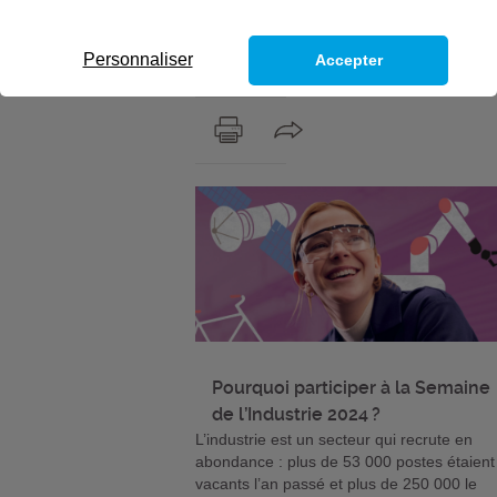
professionnels, visitez nos ateliers des
découvrez des formations à des métiers
Personnaliser
Accepter
d’avenir et qui recrutent.
Pourquoi participer à la Semaine
de l’Industrie 2024 ?
L’industrie est un secteur qui recrute en
abondance : plus de 53 000 postes étaient
vacants l’an passé et plus de 250 000 le