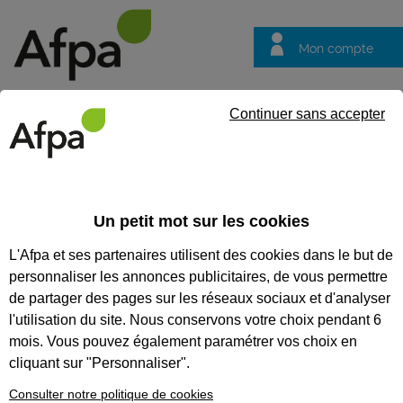
Mon compte
Trouver votre centre
Vos
Continuer sans accepter
questions
Accueil
Actualités
Semaine de l'industrie 2024 : Découvrez vot
Un petit mot sur les cookies
Fil info
02/12/2024
L'Afpa et ses partenaires utilisent des cookies dans le but de
Semaine de
personnaliser les annonces publicitaires, de vous permettre
l'industrie 2024 :
de partager des pages sur les réseaux sociaux et d'analyser
Découvrez votre
l'utilisation du site. Nous conservons votre choix pendant 6
mois. Vous pouvez également paramétrer vos choix en
futur métier !
cliquant sur "Personnaliser".
Du 18 au 24 novembre 2024, plongez au
Consulter notre politique de cookies
cœur de l’industrie ! Rencontrez des