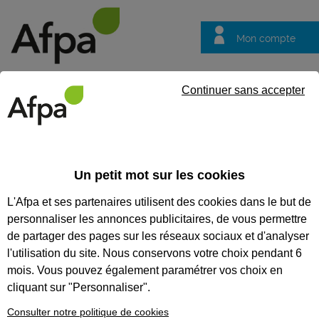
Mon compte
Trouver votre centre
Vos
Continuer sans accepter
questions
Accueil
Actualités
Recruter par l’assiette : l’expérience du r
Un petit mot sur les cookies
Fil info
11/03/2026
L'Afpa et ses partenaires utilisent des cookies dans le but de
Recruter par
personnaliser les annonces publicitaires, de vous permettre
l’assiette :
de partager des pages sur les réseaux sociaux et d'analyser
l’expérience du
l'utilisation du site. Nous conservons votre choix pendant 6
mois. Vous pouvez également paramétrer vos choix en
restaurant
cliquant sur "Personnaliser".
éphémère à l’Afpa
Consulter notre politique de cookies