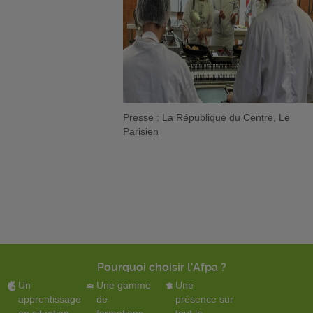
Presse :
La République du Centre
,
Le
Parisien
Pourquoi choisir l'Afpa ?
Un
Une gamme
Une
apprentissage
de
présence sur
en situation
formations
tout le