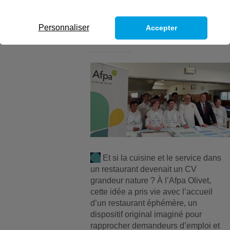
Olivet
Personnaliser
Accepter
Et si la cuisine et le service dans
un restaurant devenait un CV
grandeur nature ? À l’Afpa Olivet,
cette idée a pris vie avec l’accueil
d’un restaurant éphémère, un
dispositif original imaginé pour
rapprocher demandeurs d’emploi et