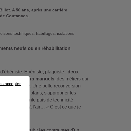
llot. A 50 ans, après une carrière
a de Coutances.
oisons techniques, habillages, isolations
ments neufs ou en réhabilitation
.
 d’ébéniste. Ebéniste, plaquiste :
deux
re, deux métiers manuels
, des métiers qui
ns accepter
tre
pour l’autre. Une belle reconversion
pris à lire les plans, s'approprier les
echnicité courante puis de technicité
es d’étanchéité à l’air… « C’est ce que je
n cabine sans subir les contraintes d'un