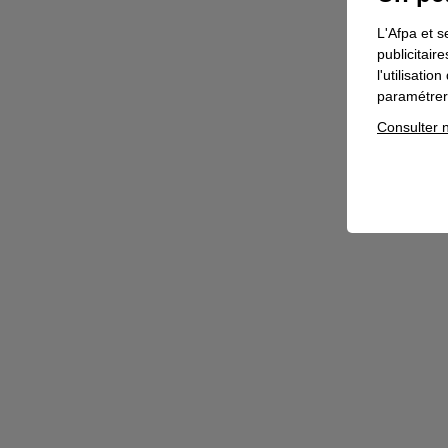
L'Afpa et s
publicitair
l'utilisati
paramétrer 
Consulter n