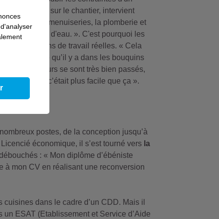
r un
plaquiste,
sur le chantier, intervient
nnonces
ue le toit, les menuiseries, la plomberie et
 d'analyser
 hors d'air, hors d'eau. ». C'est pourquoi les
galement
r les conditions de travail réelles. « Cela
existe entre ce qu’il y a dans les bouquins
 stages de 15 jours se sont très bien passés,
rais pensé que c’était plus facile que ça ».
r
 nombreux postes, de la conception jusqu’à
. Licencié économique, il s’est tourné vers
la
s débouchés : « Mon diplôme d’ébéniste
igne à mon CV en réalisant une reconversion
 cuisines dans le cadre d’un CDD. Mais il
ns un ESAT (Etablissement et Service d’Aide