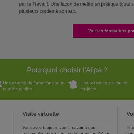
par le Travail). Une façon de mettre en pratique toute 
plusieurs cordes à son arc.
Voir les formations po
Pourquoi choisir l'Afpa ?
Une gamme de formations pour
Une présence sur tout le
tous les publics
territoire
Visite virtuelle
Vo
Vous avez toujours voulu savoir à quoi
Ete
ressemblent nos plateaux de formation ? Avec
vou