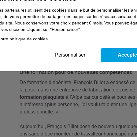
chantier avec la présence de différents corps d'état. O
es partenaires utilisent des cookies dans le but de personnaliser les a
(seul ou en équipe selon la nature du bâtiment) après q
es, de vous permettre de partager des pages sur les réseaux sociaux et
l'électricité aient été effectués, quand le chantier est «
on du site. Nous conservons votre choix pendant 6 mois. Vous pouvez é
stages en entreprise sont très importants pour découvri
vos choix en cliquant sur "Personnaliser".
m’a permis de me rendre compte de la différence qu’il 
otre politique de cookies
et la vraie vie ! », affirme François Billot. Si ses deux
il déclare avoir eu des difficultés à les trouver : « J’au
Personnaliser
Accepte
Une formation pour de nouvelles compétences
De formation d’ébéniste, François Billot a endossé de
la pose, dans une entreprise de fabrication de cuisine
formation plaquiste
à l’Afpa par curiosité et pour se
n’intéressait plus personne, j’ai voulu rajouter une l
professionnelle. »
Aujourd’hui, François Billot pose de nouveau quelques
envisage d’être moniteur de travailleur handicapé da