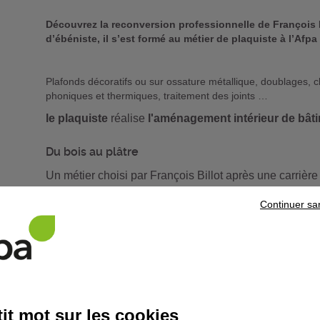
Découvrez la reconversion professionnelle de François Bi
d’ébéniste, il s’est formé au métier de plaquiste à l’Afp
Plafonds décoratifs ou sur ossature métallique, doublages, cl
phoniques et thermiques, traitement des joints …
le plaquiste
réalise
l'aménagement intérieur de bâti
Du bois au plâtre
Un métier choisi par François Billot après une carrière
métiers du bâtiment, deux métiers du second-œuv
Continuer sa
donnent à travailler la matière : le bois pour l’un,
le plâ
professionnelle. Pendant sept mois, François Billot a ap
termes du métier, à utiliser
les plaques de plâtre
de t
particulière, à réaliser les finitions et surtout les norm
voulais voir en priorité »
La vie de chantier
it mot sur les cookies
Au cours de sa formation, François Billot a travaillé e