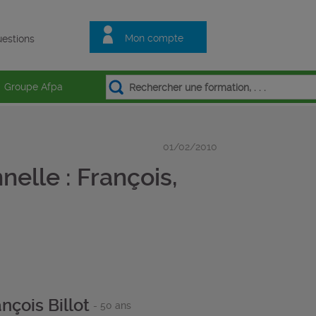
Mon compte
estions
Groupe Afpa
01/02/2010
elle : François,
nçois Billot
- 50 ans