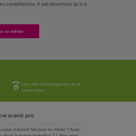
ses compétences. Il sait désormais qu’il a
ur ce métier
Une offre d'hébergement et de
restauration
tre avenir pro
s-vous vraiment fait pour ce métier ? Avez-
s choisi la bonne formation ? L'Afpa vous