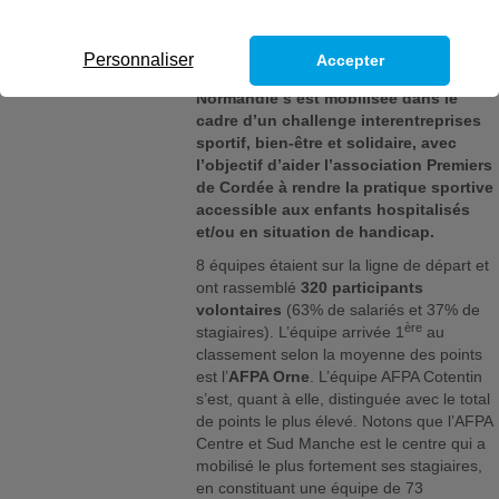
Personnaliser
Accepter
Du 19 juin au 2 juillet, l’AFPA
Normandie s’est mobilisée dans le
cadre d’un challenge interentreprises
sportif, bien-être et solidaire, avec
l’objectif d’aider l’association Premiers
de Cordée à rendre la pratique sportive
accessible aux enfants hospitalisés
et/ou en situation de handicap.
8 équipes étaient sur la ligne de départ et
ont rassemblé
320 participants
volontaires
(63% de salariés et 37% de
ère
stagiaires). L’équipe arrivée 1
au
classement selon la moyenne des points
est l’
AFPA Orne
. L’équipe AFPA Cotentin
s’est, quant à elle, distinguée avec le total
de points le plus élevé. Notons que l’AFPA
Centre et Sud Manche est le centre qui a
mobilisé le plus fortement ses stagiaires,
en constituant une équipe de 73