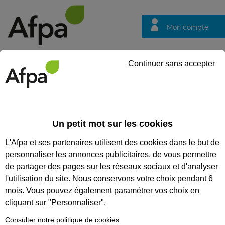
Mon compte
Trouver votre centre
Vos
Continuer sans accepter
questions
Accueil
Actualités
Quinzaine de la QVCT : l’Afpa Normandie a 
Un petit mot sur les cookies
Fil info
17/07/2023
L'Afpa et ses partenaires utilisent des cookies dans le but de
Quinzaine de la
personnaliser les annonces publicitaires, de vous permettre
QVCT : l’Afpa
de partager des pages sur les réseaux sociaux et d'analyser
Normandie a relevé
l'utilisation du site. Nous conservons votre choix pendant 6
mois. Vous pouvez également paramétrer vos choix en
le défi !
cliquant sur "Personnaliser".
Consulter notre politique de cookies