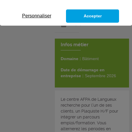
Personnaliser
Accepter
Infos métier
Domaine :
Bâtiment
Date de démarrage en
entreprise :
Septembre 2026
Le centre AFPA de Langueux
recherche pour l'un de ses
clients, un Plaquiste H/F pour
intégrer un parcours
emploi/formation. Vous
alternerez les périodes en