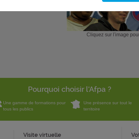
Cliquez sur l'image pour
Pourquoi choisir l'Afpa ?
Une gamme de formations pour
Une présence sur tout le
tous les publics
territoire
Visite virtuelle
Vo