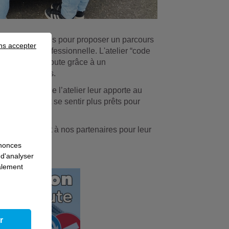
ent leurs forces pour proposer un parcours
ns accepter
 insertion professionnelle. L'atelier “code
du code de la route grâce à un
ques adaptées.
ent sur ce que l’atelier leur apporte au
nce en eux et se sentir plus prêts pour
dagogiques et à nos partenaires pour leur
nnonces
 d'analyser
galement
r