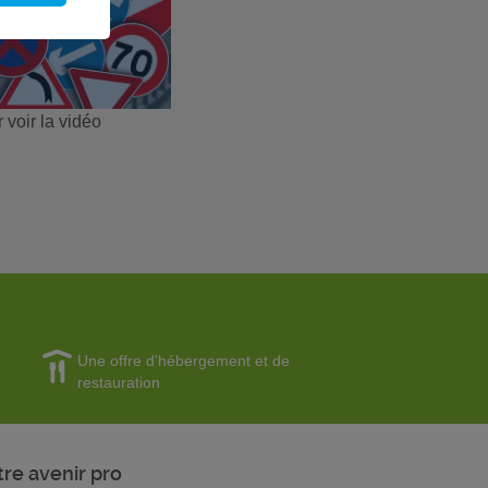
 voir la vidéo
Une offre d'hébergement et de
restauration
tre avenir pro