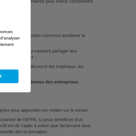
ontenus complémentaires pour mieux comprendre
nnonces
ue
, pour comprendre comment améliorer la
 d'analyser
galement
s du secteur
, qui viennent partager leur
 sur les chantiers ;
Gobain
, afin de découvrir les matériaux, les
ent.
r
cteur et les attentes des entreprises
.
rise pour apprendre ton métier sur le terrain.
sionnel de l’AFPA, tu peux bénéficier d’un
ectif est de t’aider à entrer plus facilement dans
onnelle dès ta formation.