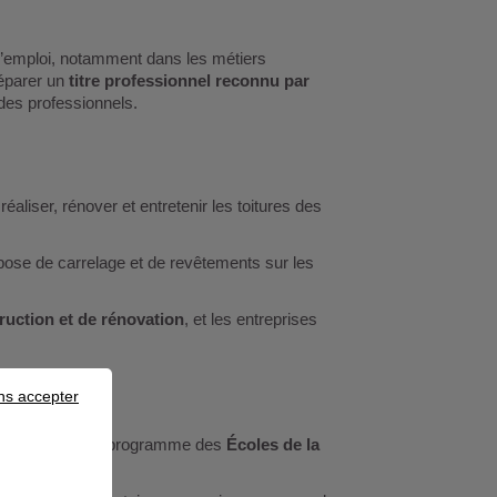
d’emploi, notamment dans les métiers
réparer un
titre professionnel reconnu par
des professionnels.
réaliser, rénover et entretenir les toitures des
 pose de carrelage et de revêtements sur les
ruction et de rénovation
, et les entreprises
ns accepter
res également le programme des
Écoles de la