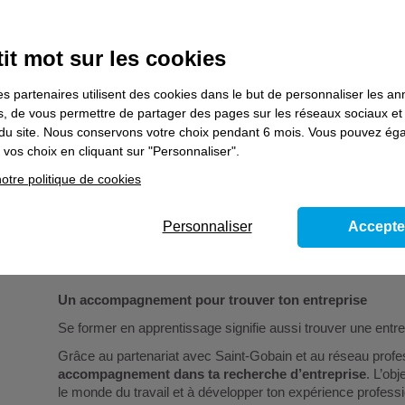
Ce partenariat permet d’enrichir ta formation avec des c
les évolutions du secteur du bâtiment.
it mot sur les cookies
Pendant ton parcours, tu pourras notamment bénéficier :
es partenaires utilisent des cookies dans le but de personnaliser les a
de
modules spécifiques sur la rénovation énergétiq
es, de vous permettre de partager des pages sur les réseaux sociaux et
performance énergétique des bâtiments ;
on du site. Nous conservons votre choix pendant 6 mois. Vous pouvez é
vos choix en cliquant sur "Personnaliser".
d’
interventions de fournisseurs et de professionnel
expertise et présenter les solutions innovantes utilisées
otre politique de cookies
de
visites d’agences d’enseignes du groupe Saint-
équipements et l’environnement professionnel du bâtim
Personnaliser
Accepte
Ces expériences te permettent de
mieux comprendre le se
Un accompagnement pour trouver ton entreprise
Se former en apprentissage signifie aussi trouver une entrep
Grâce au partenariat avec Saint-Gobain et au réseau profes
accompagnement dans ta recherche d’entreprise
. L’obj
le monde du travail et à développer ton expérience professi