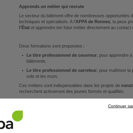
Apprends un métier qui recrute
Le secteur du bâtiment offre de nombreuses opportunités 
techniques et spécialisés. A l’
AFPA de Rennes
, tu peux p
l’État
et apprendre ton futur métier directement au contact 
Deux formations sont proposées :
Le titre professionnel de couvreur
, pour apprendre à 
bâtiments.
Le titre professionnel de carreleur
, pour maîtriser la
sols et les murs.
Ces métiers sont indispensables dans les projets de
const
recherchent activement des jeunes formés et qualifiés.
Continuer sa
Une formation enrichie avec Saint-Gobain
En choisissant de te former à l’AFPA de Rennes, tu intèg
Construction Durable par Saint-Gobain
.