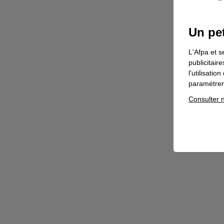
Un pet
L'Afpa et s
publicitair
l'utilisati
paramétrer 
Consulter n