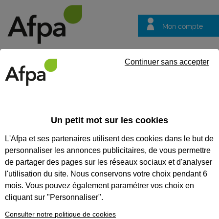
Mon compte
Trouver votre centre
Vos
Continuer sans accepter
questions
Accueil
Formation
Nos formations solution entreprise
Nos
Un petit mot sur les cookies
Nos formations solution
L'Afpa et ses partenaires utilisent des cookies dans le but de
entreprise
personnaliser les annonces publicitaires, de vous permettre
Nos solutions
de partager des pages sur les réseaux sociaux et d'analyser
entreprises
l'utilisation du site. Nous conservons votre choix pendant 6
mois. Vous pouvez également paramétrer vos choix en
L’Afpa accompagne les
cliquant sur "Personnaliser".
entreprises. Grâce à notre
expertise multi-spécialiste, nous
Consulter notre politique de cookies