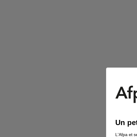
Un pet
L'Afpa et s