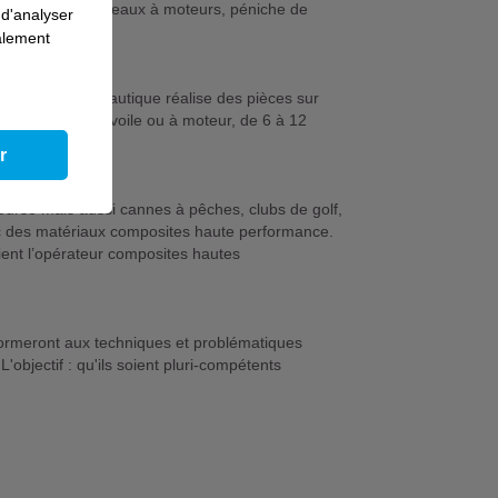
 des voiliers, bateaux à moteurs, péniche de
 d'analyser
galement
en construction nautique réalise des pièces sur
e plaisance, à voile ou à moteur, de 6 à 12
r
course mais aussi cannes à pêches, clubs de golf,
c des matériaux composites haute performance.
ient l’opérateur composites hautes
ormeront aux techniques et problématiques
L'objectif : qu'ils soient pluri-compétents