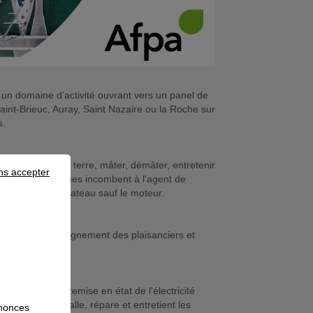
i un domaine d’activité ouvrant vers un panel de
aint-Brieuc, Auray, Saint Nazaire ou la Roche sur
s.
ttre à l'eau ou à terre, mâter, démâter, entretenir
ns accepter
ue, toutes ces tâches incombent à l'agent de
 les parties du bateau sauf le moteur.
 réussir l'accompagnement des plaisanciers et
ion des éclats, remise en état de l'électricité
laisance installe, répare et entretient les
nnonces