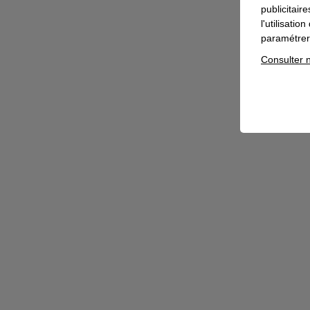
publicitair
l'utilisati
paramétrer 
Consulter n