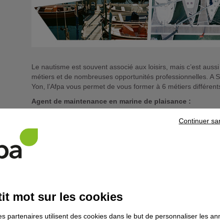
Le nautisme est souvent associé aux loisirs, mais c’est auss
métiers et de nombreuses opportunités professionnelles. A S
Yon, l’Afpa vous permet de vous former à 6 métiers différent
Agent de maintenance en marine de plaisance :
Poser et régler le matériel, réparer la coque en plastique, me
Continuer sa
l'accastillage, entretenir le matériel électrique et électroniq
maintenance en marine de plaisance. Il doit entretenir toutes
Agent de port :
Accueillir et vendre les services dans un port de plaisance,
assurer la petite maintenance des bateaux.
Mécanicien réparateur en marine de plaisance :
it mot sur les cookies
Lui, c’est le moteur. Modification d'un châssis moteur, réparat
rattachée au moteur… le mécanicien réparateur en marine de p
es partenaires utilisent des cookies dans le but de personnaliser les a