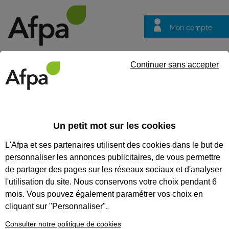
Mon compte
Trouver votre centre
Vos
Continuer sans accepter
questions
Accueil
Actualités
MOAIJ : l’Afpa Pays de la Loire mobilisée p
Un petit mot sur les cookies
Fil info
28/01/2026
L'Afpa et ses partenaires utilisent des cookies dans le but de
MOAIJ : l’Afpa Pays
personnaliser les annonces publicitaires, de vous permettre
de la Loire
de partager des pages sur les réseaux sociaux et d'analyser
mobilisée pour
l'utilisation du site. Nous conservons votre choix pendant 6
mois. Vous pouvez également paramétrer vos choix en
prévenir la
cliquant sur "Personnaliser".
désinsertion
Consulter notre politique de cookies