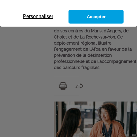
professionnelle
Depuis le 19 janvier, l’Afpa Pays de la
Personnaliser
Accepter
Loire accueille la 2ᵉ édition du dispositif
MOAIJ, porté par Cap Formation, au sein
de ses centres du Mans, d’Angers, de
Cholet et de La Roche-sur-Yon. Ce
déploiement régional illustre
l’engagement de l’Afpa en faveur de la
prévention de la désinsertion
professionnelle et de l’accompagnement
des parcours fragilisés.