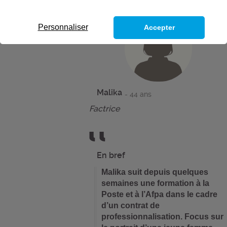
Personnaliser
Accepter
Malika
- 44 ans
Factrice
En bref
Malika suit depuis quelques
semaines une formation à la
Poste et à l’Afpa dans le cadre
d’un contrat de
professionnalisation. Focus sur