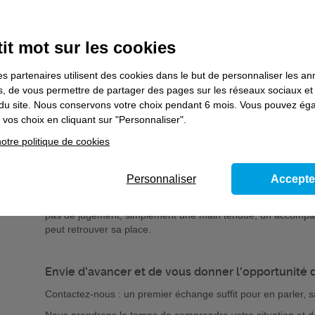
Contrairement à d'autres solutions existantes, c'est le parcou
Parce qu'on est plus forts à plusieurs, le villages
it mot sur les cookies
démarche à vos côtés
es partenaires utilisent des cookies dans le but de personnaliser les a
Derrière Ma.Solution Aisne, il y a tout un village, le village 
es, de vous permettre de partager des pages sur les réseaux sociaux et
de formation, structures d'insertion, collectivités, entreprise
on du site. Nous conservons votre choix pendant 6 mois. Vous pouvez é
accompagner vers l'emploi, la formation ou un projet person
vos choix en cliquant sur "Personnaliser".
Vous pourrez ainsi profiter de services concrets :
otre politique de cookies
un "coup de pouce numérique" pour apprendre à utiliser le
un "coup de pouce mobilités" avec prêt de vélo ou ac
Personnaliser
Accepte
des ateliers santé, logement, droits et égalité femmes/
Parce que chaque prcours est différent et que pour nous l'hu
pas de jugement, simplement une main tendue, un accompag
peut retrouver sa place.
Envie d'avancer et de vous donner l'opportunité de
Contactez-nous : un premier échange suffit pour en parler,