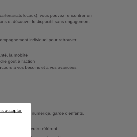
artenariats locaux), vous pouvez rencontrer un
ions et découvrir le dispositif sans engagement
accompagnement individuel pour retrouver
anté, la mobiité
dre goût à l'action
parcours à vos besoins et à vos avancées
ns accepter
idien (logement, numériqe, garde d'enfants,
n constant de votre référent.