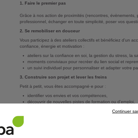
1. Faire le premier pas
Grâce à nos action de proximités (rencontres, évènements, p
professionnel, échanger en toute simplicité, poser vos quest
2. Se remobiliser en douceur
Vous participez à des ateliers collectifs et bénéficiez d'un 
confiance, énergie et motivation :
ateliers sur la confiance en soi, la gestion du stress, la s
moments conviviaux pour recréer du lien social et repren
un suivi individuel pour personnaliser et adapter votre 
3. Construire son projet et lever les freins
Petit à petit, vous êtes accompagné·e pour :
identifier vos envies et vos compétences,
découvrir de nouvelles pistes de formation ou d'emploi,
préparer vos démarches (CV, entretiens, candidatures),
Continuer sa
et trouver des solutions concrètes aux obstacles du quot
mobilité,...).
Chaque semaine, vous avancez à votre rythme, avecun soutie