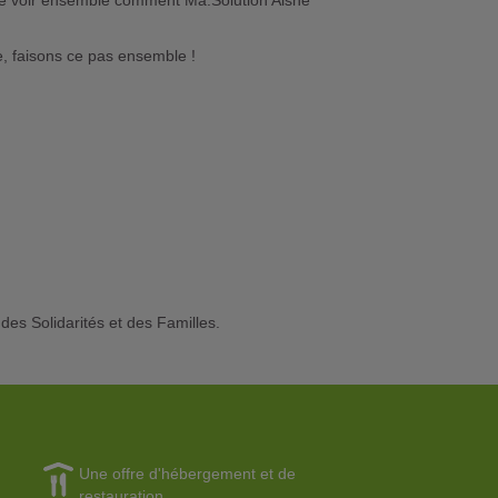
de voir ensemble comment Ma.Solution Aisne
re, faisons ce pas ensemble !
 des Solidarités et des Familles.
Une offre d'hébergement et de
restauration