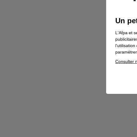
Un pet
L'Afpa et s
publicitair
l'utilisati
paramétrer 
Consulter n