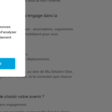
rs qui s'adapte à vous et non l'inverse.
 des solutions s'engage dans la
nnonces
des solutions de Laon : associations, organismes
 d'analyser
s locales, tous se mobilisent pour vous
galement
nel durable.
s outils digitaux,
compagnement aux déplacements,
r
hommes.
main est central, au sein de Ma.Solution Oise,
nement humain, et la conviction que chacun
 choisir votre avenir ?
 sans engagement.