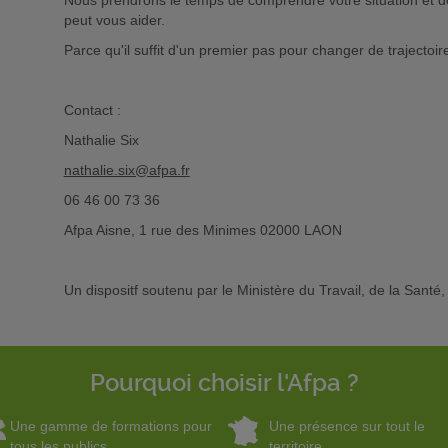
Nous prendrons le temps de comprendre votre situation et 
peut vous aider.
Parce qu'il suffit d'un premier pas pour changer de trajectoi
Contact :
Nathalie Six
nathalie.six@afpa.fr
06 46 00 73 36
Afpa Aisne, 1 rue des Minimes 02000 LAON
Un dispositf soutenu par le Ministère du Travail, de la Santé,
Pourquoi choisir l'Afpa ?
Une gamme de formations pour
Une présence sur tout le
tous les publics
territoire