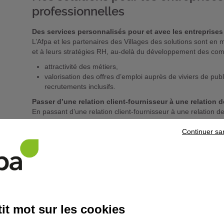
professionnelles
Des services personnalisés pour et avec les entreprise
L’Afpa et les partenaires des Villages des solutions sont e
et à leurs stratégies RH, au-delà du développement des co
attractivité des métiers,
valorisation des offres d’emploi auprès de viviers de pu
recrutements inclusifs.
Passer d’une relation client-fournisseur à une relation d
En passant d’une relation client-fournisseur à une relation de 
partenaires deviennent des acteurs majeurs de la responsabili
Continuer sa
Diversifier les modalités pédagogiques pour s’adapter 
Les Villages proposent également des modalités de formation 
accompagnée dans ses espaces de co-learning, formation en s
des acquis d’expérience « inversée ». Ces approches innov
spécifiques des entreprises tout en favorisant une montée e
Des passerelles au service de l’attractivité des filières
it mot sur les cookies
Grâce à ses experts en ingénierie des titres professionnels, l
professionnels, les certifi cats de qualification professionnell