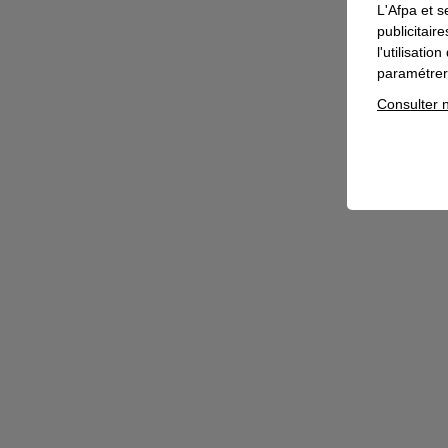
L'Afpa et s
publicitair
l'utilisati
paramétrer 
Consulter n