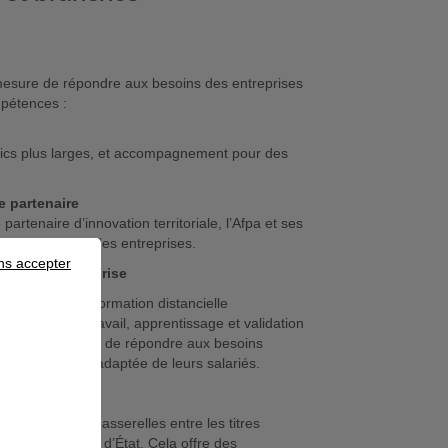
s
n mesure de répondre aux besoins des entreprises
mpétences :
blics plus larges, et accompagnement pour des
e partenaire
partenaire d’innovation territoriale, l’Afpa et ses
té territoriale des entreprises.
ns accepter
à chaque entreprise
diversifiées : formation distancielle
ituation de travail, apprentissage et validation
antes permettent de répondre aux besoins
n compétences adaptée de leurs salariés.
’Afpa crée des passerelles entre les titres
e et les diplômes d’État. Cela offre des