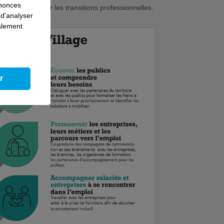
nnonces
 ainsi à favoriser les transitions professionnelles.
 d'analyser
galement
r