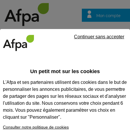
Mon compte
Trouver votre centre
Vos
Continuer sans accepter
questions
Accueil
Actualités
Le soudage à l’Afpa : un métier concret ou o
Un petit mot sur les cookies
Témoignage
15/09/2025
L'Afpa et ses partenaires utilisent des cookies dans le but de
Le soudage à l’Afpa
personnaliser les annonces publicitaires, de vous permettre
: un métier concret
de partager des pages sur les réseaux sociaux et d'analyser
ou on voit le résultat
l'utilisation du site. Nous conservons votre choix pendant 6
mois. Vous pouvez également paramétrer vos choix en
de son travail
cliquant sur "Personnaliser".
Consulter notre politique de cookies