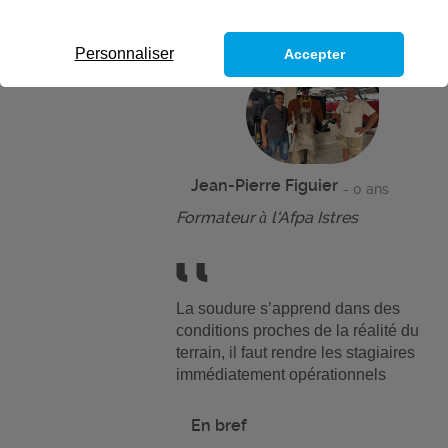
Personnaliser
Accepter
Jean-Pierre Figuier
- 0 ans
Formateur à l'Afpa Istres
La soudure s’apprend dans des
conditions proches de la réalité du
terrain, il faut rendre les stagiaires
immédiatement opérationnels
En bref