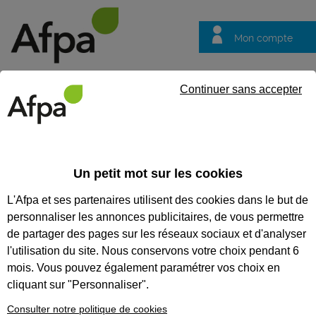
Mon compte
Trouver votre centre
Vos
Continuer sans accepter
questions
Accueil
Actualités
Le groupe Pausado, spécialiste des campin
(H/F)
Un petit mot sur les cookies
Fil info
06/01/2026
L'Afpa et ses partenaires utilisent des cookies dans le but de
personnaliser les annonces publicitaires, de vous permettre
Le groupe Pausado,
de partager des pages sur les réseaux sociaux et d'analyser
spécialiste des
l'utilisation du site. Nous conservons votre choix pendant 6
campings familiaux
mois. Vous pouvez également paramétrer vos choix en
cliquant sur "Personnaliser".
et chaleureux,
recrute et forme
Consulter notre politique de cookies