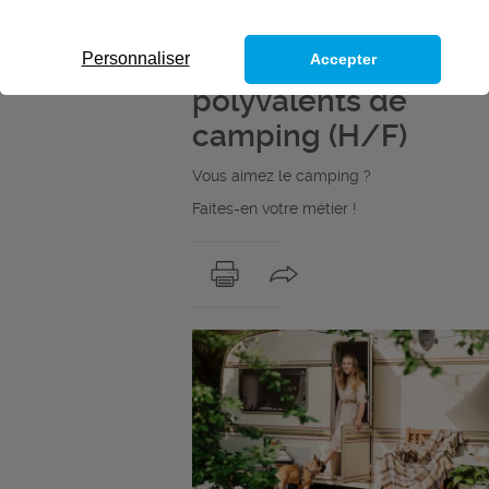
avec l’Afpa 8
employés
Personnaliser
Accepter
polyvalents de
camping (H/F)
Vous aimez le camping ?
Faites-en votre métier !