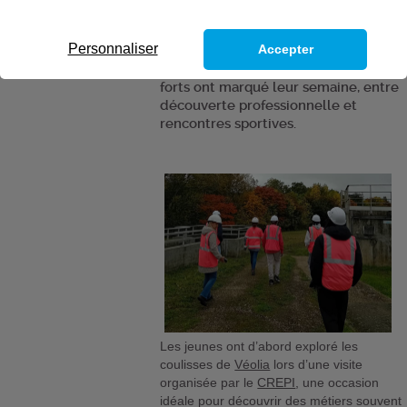
La nouvelle promo n’a pas perdu de
Personnaliser
Accepter
temps pour se plonger dans des
expériences concrètes. Deux temps
forts ont marqué leur semaine, entre
découverte professionnelle et
rencontres sportives.
Les jeunes ont d’abord exploré les
coulisses de
Véolia
lors d’une visite
organisée par le
CREPI
, une occasion
idéale pour découvrir des métiers souvent