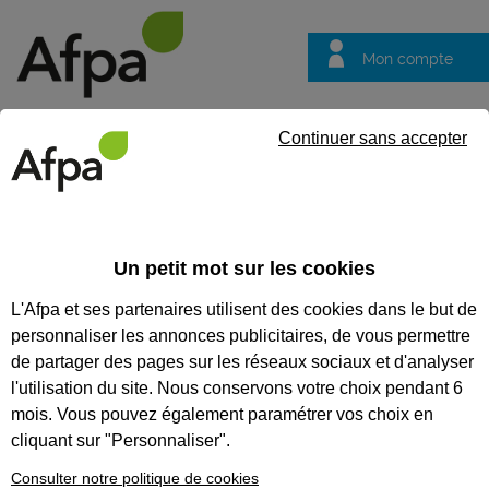
Mon compte
Trouver votre centre
Vos
Continuer sans accepter
questions
Accueil
Actualités
L’Afpa ouvre ses portes jeudi 16 septembre
Un petit mot sur les cookies
Témoignage
08/09/2025
L'Afpa et ses partenaires utilisent des cookies dans le but de
L’Afpa ouvre ses
personnaliser les annonces publicitaires, de vous permettre
portes jeudi 16
de partager des pages sur les réseaux sociaux et d'analyser
septembre pour
l'utilisation du site. Nous conservons votre choix pendant 6
mois. Vous pouvez également paramétrer vos choix en
révéler vos talents
cliquant sur "Personnaliser".
Consulter notre politique de cookies