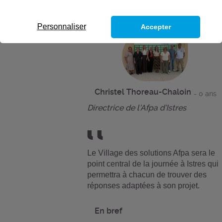
Personnaliser
Accepter
Christel Thoreau-Chaloin
- 0 ans
Directrice de l’Afpa d’Istres
Le Village des solutions Afpa sera le
point central de la journée à Istres qui
permettra à chacun de trouver des
réponses adaptées à son projet.
En bref