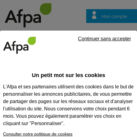
Mon compte
Trouver votre centre
Vos
Continuer sans accepter
questions
Accueil
Actualités
L’Afpa Nouvelle-Aquitaine publie un nouve
Un petit mot sur les cookies
Fil info
04/09/2025
L'Afpa et ses partenaires utilisent des cookies dans le but de
L’Afpa Nouvelle-
personnaliser les annonces publicitaires, de vous permettre
Aquitaine publie un
de partager des pages sur les réseaux sociaux et d'analyser
nouveau numéro de
l'utilisation du site. Nous conservons votre choix pendant 6
mois. Vous pouvez également paramétrer vos choix en
son Journal des
cliquant sur "Personnaliser".
Territoires
Consulter notre politique de cookies