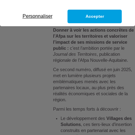
Personnaliser
Accepter
Donner à voir les actions concrètes de
l’Afpa sur les territoires et valoriser
l’impact de ses missions de service
public :
c’est l’ambition portée par le
Journal des Territoires
, publication
régionale de l’Afpa Nouvelle-Aquitaine.
Ce second numéro, diffusé en juin 2025,
met en lumière plusieurs projets
emblématiques menés avec les
partenaires locaux, au plus près des
réalités économiques et sociales de la
région.
Parmi les temps forts à découvrir :
Le développement des
Villages des
Solutions
, ces tiers-lieux d’insertion
construits en partenariat avec les