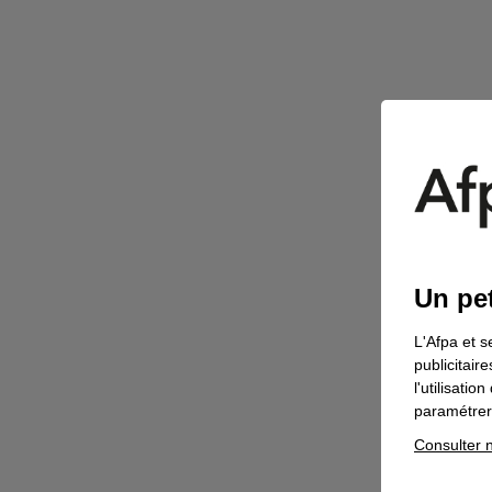
Un pet
L'Afpa et s
publicitair
l'utilisati
paramétrer 
Consulter n