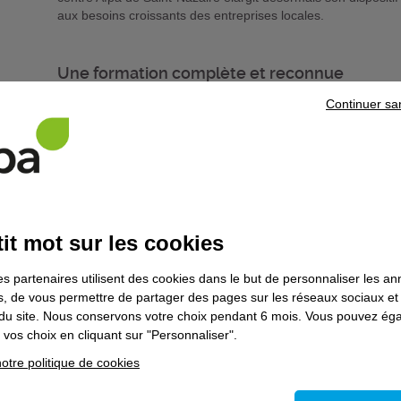
aux besoins croissants des entreprises locales.
Une formation complète et reconnue
Continuer sa
La formation Technicien en chaudronnerie H2 Énergies est c
combinant théorie, pratique sur plateau technique et immers
D’une durée d’environ 9 mois, elle prépare, dans le respect 
technicien chaudronnier dans des environnements variés, tra
par exemple. La formation intègre un module spécifique su
de transport de l’hydrogène de 210 heures.
it mot sur les cookies
es partenaires utilisent des cookies dans le but de personnaliser les a
Objectifs et compétences visées
es, de vous permettre de partager des pages sur les réseaux sociaux et
Fabriquer des ensembles chaudronnés simples et compl
on du site. Nous conservons votre choix pendant 6 mois. Vous pouvez é
Suivre et contrôler les étapes de fabrication,
vos choix en cliquant sur "Personnaliser".
Appliquer les normes de qualité et de sécurité propres à 
otre politique de cookies
Validation et certifications