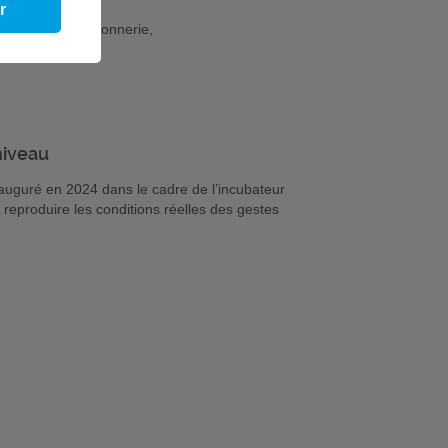
r
nicien en chaudronnerie,
gies,
niveau
auguré en 2024 dans le cadre de l’incubateur
reproduire les conditions réelles des gestes