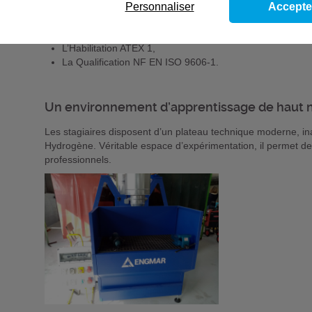
Personnaliser
Accepte
Le Titre professionnel de niveau 4 (BP/Bac Pro) de Tech
L’Attestation de compétences Assemblage Inox H2 / Éner
L’Habilitation ATEX 1,
La Qualification NF EN ISO 9606-1.
Un environnement d’apprentissage de haut 
Les stagiaires disposent d’un plateau technique moderne, in
Hydrogène. Véritable espace d’expérimentation, il permet de 
professionnels.