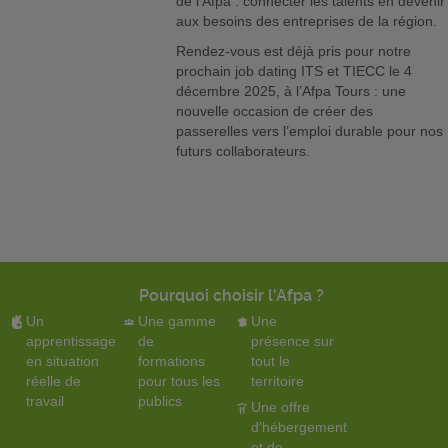
de l’Afpa : connecter les talents en devenir
aux besoins des entreprises de la région.
Rendez-vous est déjà pris pour notre
prochain job dating ITS et TIECC le 4
décembre 2025, à l’Afpa Tours : une
nouvelle occasion de créer des
passerelles vers l’emploi durable pour nos
futurs collaborateurs.
Pourquoi choisir l'Afpa ?
Un
Une gamme
Une
apprentissage
de
présence sur
en situation
formations
tout le
réelle de
pour tous les
territoire
travail
publics
Une offre
d'hébergement
et de