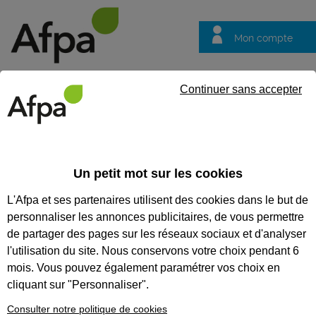
Mon compte
Trouver votre centre
Vos
Continuer sans accepter
questions
Accueil
Actualités
Entreprises et talents mobilisés autour d’un
Un petit mot sur les cookies
Fil info
30/09/2025
L'Afpa et ses partenaires utilisent des cookies dans le but de
Entreprises et
personnaliser les annonces publicitaires, de vous permettre
talents mobilisés
de partager des pages sur les réseaux sociaux et d'analyser
autour d’un job
l'utilisation du site. Nous conservons votre choix pendant 6
mois. Vous pouvez également paramétrer vos choix en
dating réussi à
cliquant sur "Personnaliser".
l’Afpa Tours
Consulter notre politique de cookies