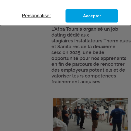
Personnaliser
Accepter
L’Afpa Tours a organisé un job
dating dédié aux
stagiaires
Installateurs Thermiques
et Sanitaires
de la deuxième
session 2025, une belle
opportunité pour nos apprenants
en fin de parcours de rencontrer
des employeurs potentiels et de
valoriser leurs compétences
fraîchement acquises.