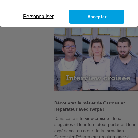
Personnaliser
Accepter
Découvrez le métier de Carrossier
Réparateur
avec l’Afpa !
Dans cette interview croisée, deux
stagiaires et leur formateur partagent leur
expérience au cœur de la formation
Carrossier Réparateur en alternance à