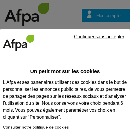
Mon compte
Trouver votre centre
Vos
Continuer sans accepter
questions
Accueil
Actualités
Découvrez la formation Carrossier Réparat
Un petit mot sur les cookies
Fil info
21/07/2026
L'Afpa et ses partenaires utilisent des cookies dans le but de
Découvrez la
personnaliser les annonces publicitaires, de vous permettre
formation Carrossier
de partager des pages sur les réseaux sociaux et d'analyser
Réparateur à l’Afpa
l'utilisation du site. Nous conservons votre choix pendant 6
mois. Vous pouvez également paramétrer vos choix en
de Bourg-en-Bresse
cliquant sur "Personnaliser".
!
Consulter notre politique de cookies