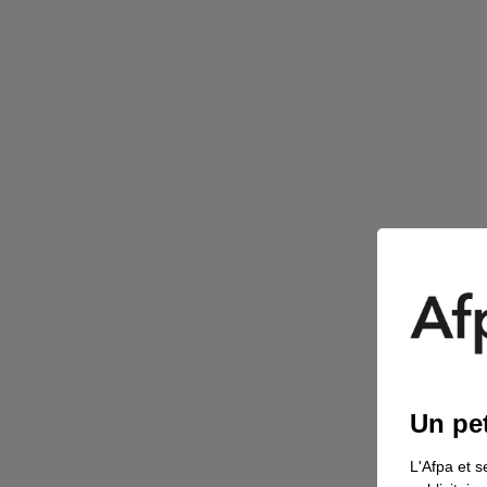
Un pet
L'Afpa et s