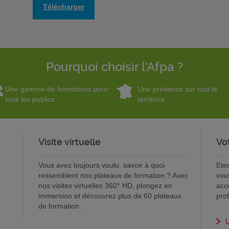
Télécharger
Pourquoi choisir l'Afpa ?
Une gamme de formations pour
Une présence sur tout le
tous les publics
territoire
Visite virtuelle
Vo
Vous avez toujours voulu savoir à quoi
Ete
ressemblent nos plateaux de formation ? Avec
vou
nos visites virtuelles 360° HD, plongez en
acc
immersion et découvrez plus de 60 plateaux
pro
de formation.
L