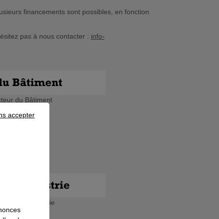
ieurs financements sont possibles, en fonction
ésitez pas à nous contacter :
info-
cteur du Bâtiment
ns accepter
eur de l'Industrie
nnonces