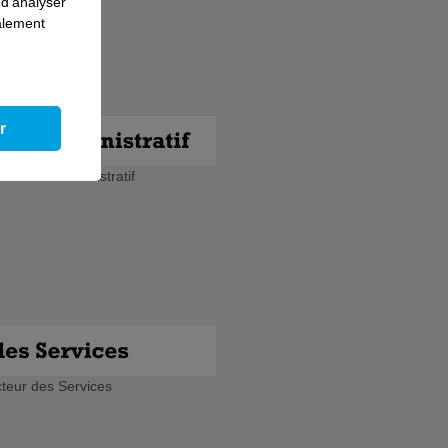
 d'analyser
galement
r
eur de l'Administratif
cteur des Services