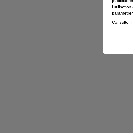
publicitair
l'utilisati
paramétrer 
Consulter n