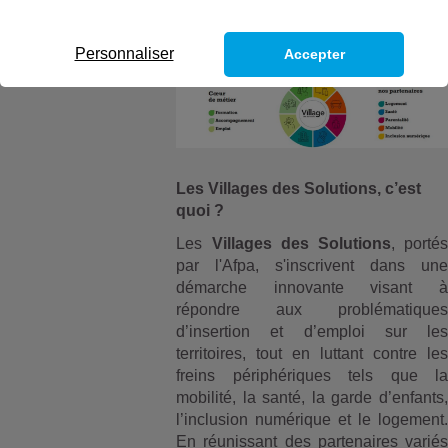
Personnaliser
Accepter
Les Villages des Solutions, c’est
quoi ?
Les
Villages des Solutions
, portés
par l'Afpa, s'inscrivent dans une
démarche innovante visant à
répondre aux problématiques
d’insertion et d’emploi sur les
territoires, tout en luttant contre les
freins périphériques tels que la
mobilité, la santé, la garde d’enfants,
l’inclusion numérique et le logement.
En réunissant des partenaires variés