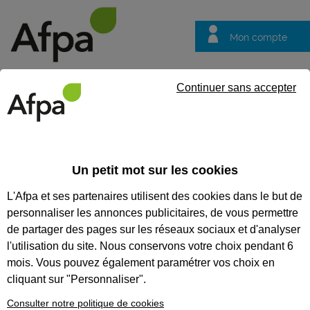
Mon compte
Trouver votre centre
Vos
Continuer sans accepter
questions
Accueil
Actualités
Entreprises, formez vos maîtres d’apprenti
Un petit mot sur les cookies
Fil info
02/10/2025
L'Afpa et ses partenaires utilisent des cookies dans le but de
Entreprises, formez
personnaliser les annonces publicitaires, de vous permettre
vos maîtres
de partager des pages sur les réseaux sociaux et d'analyser
d’apprentissage et
l'utilisation du site. Nous conservons votre choix pendant 6
mois. Vous pouvez également paramétrer vos choix en
tuteurs avec l’Afpa
cliquant sur "Personnaliser".
Vos tuteurs et maitres d’apprentissage
Consulter notre politique de cookies
sont des acteurs clés dans le