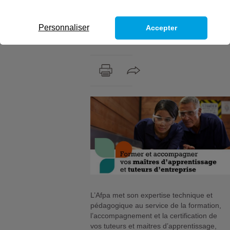
développement des compétences de
vos apprentis. Découvrez notre offre
Personnaliser
Accepter
MATU, élaborée pour professionnaliser et
outiller vos tuteurs dans leur mission.
L’Afpa met son expertise technique et
pédagogique au service de la formation,
l’accompagnement et la certification de
vos tuteurs et maitres d’apprentissage,