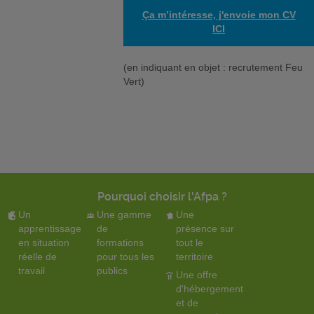
Ça m’intéresse, j'envoie mon CV
ICI
(en indiquant en objet : recrutement Feu
Vert)
Pourquoi choisir l'Afpa ?
Un
Une gamme
Une
apprentissage
de
présence sur
en situation
formations
tout le
réelle de
pour tous les
territoire
travail
publics
Une offre
d'hébergement
et de