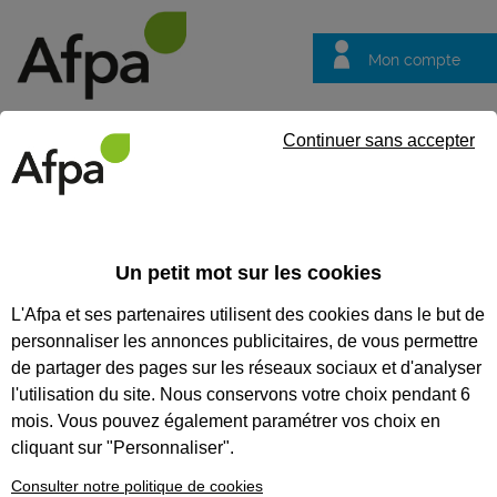
Mon compte
Trouver votre centre
Vos
Continuer sans accepter
questions
Accueil
Actualités
Feu Vert recrute et forme avec l'Afpa et Fr
Un petit mot sur les cookies
Fil info
04/12/2025
L'Afpa et ses partenaires utilisent des cookies dans le but de
Feu Vert recrute et
personnaliser les annonces publicitaires, de vous permettre
forme avec l'Afpa et
de partager des pages sur les réseaux sociaux et d'analyser
France Travail ses
l'utilisation du site. Nous conservons votre choix pendant 6
mois. Vous pouvez également paramétrer vos choix en
futurs mécaniciens
cliquant sur "Personnaliser".
service rapide (H/F)
Consulter notre politique de cookies