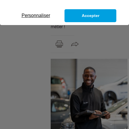
avec un CDI à la clé
!
Personnaliser
Accepter
Vous aimez l’automobile, faites-en votre
métier !