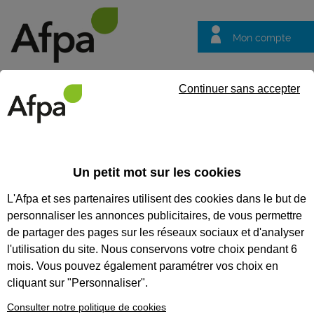
Mon compte
Trouver votre centre
Vos
Continuer sans accepter
questions
Accueil
Actualités
En Paca avec Elior, décrochez un emploi e
Un petit mot sur les cookies
Fil info
29/07/2026
L'Afpa et ses partenaires utilisent des cookies dans le but de
En Paca avec Elior,
personnaliser les annonces publicitaires, de vous permettre
décrochez un
de partager des pages sur les réseaux sociaux et d'analyser
emploi en
l'utilisation du site. Nous conservons votre choix pendant 6
mois. Vous pouvez également paramétrer vos choix en
apprentissage dans
cliquant sur "Personnaliser".
la restauration
Consulter notre politique de cookies